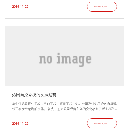
命周期来看，其运行能耗约占了60%。 4、建筑能耗将成为未来20年能源消
2016-11-22
READ MORE →
费的主要增长点，同时也将是社会经济发展的沉重负担。二、建筑节能 1、
建筑节能在中国全部节能任务中
热网自控系统的发展趋势
集中供热是民生工程，节能工程，环保工程。热力公司及供热用户的市场现
状正在发生急剧的变化。 首先，热力公司经营主体的变化改变了所有权及
经营模式，在日益竞争激烈的竞争环境中，提高用户的满意度，提高系统运
行效率。有效的降低运行费用，成为其经营的主导性原则。 其次。国家十
2016-11-22
READ MORE →
二五政策的调整及节能环保的要求，对热力公司来说有深远影响。低效率的