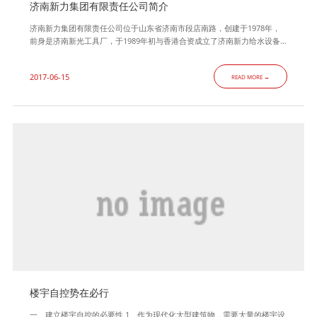
济南新力集团有限责任公司简介
济南新力集团有限责任公司位于山东省济南市段店南路，创建于1978年，
前身是济南新光工具厂，于1989年初与香港合资成立了济南新力给水设备
有限公司， 1996年初组建了济南新力集团有限责任公司,是一家综合性的集
科研、设计、加工、安装、调试于一体的大型专业换热器、压力容器制造企
2017-06-15
READ MORE →
业，主营业务为D1、D2级压力容器、换热器、智能换热机组、水处理设
备、供水设备、石化、电力设备的设计、制造、销售等服务。 济南
楼宇自控势在必行
一、建立楼宇自控的必要性 1、作为现代化大型建筑物，需要大量的楼宇设