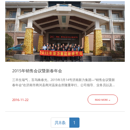
2015年销售会议暨新春年会
三羊生瑞气，百鸟唤春光。2015年3月14号济南新力集团—“销售会议暨新
春年会”在济南市商河县商河温泉会所隆重举行。公司领导、业务员以及各
办事处负责人一起参加了会议。公司销售总监王玉明先生主持了会议。 本
次会议分为四部分，第一部分由王玉明总监首先总结性回顾了2014年所取
2016-11-22
READ MORE →
得的成绩，第二部分由公司乔红明总经理，详细介绍了2014年公司具体业
绩、产值、等具体情况，提出了公司2015年新的战略
共8条
1