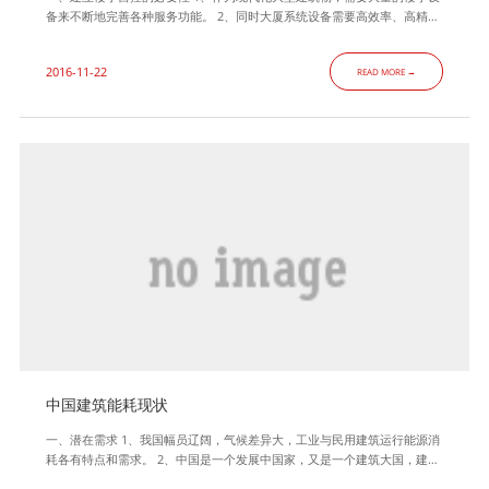
备来不断地完善各种服务功能。 2、同时大厦系统设备需要高效率、高精
度、高标准的控制，保障运行的经济性、舒适性。 3、智能化程度的高低决
定了大楼的灵性，从而决定了楼宇及设备的运行寿命。 4、暖通空调系统运
2016-11-22
READ MORE →
行约占建筑能耗的三分之二，实行自动控制、节能运行，势在必行。二、建
立楼宇自控系统的意义 1、降低机电
中国建筑能耗现状
一、潜在需求 1、我国幅员辽阔，气候差异大，工业与民用建筑运行能源消
耗各有特点和需求。 2、中国是一个发展中国家，又是一个建筑大国，建筑
用能需求迅猛增长。 3、根据中国建筑节能发展研究报告，从建筑的整个生