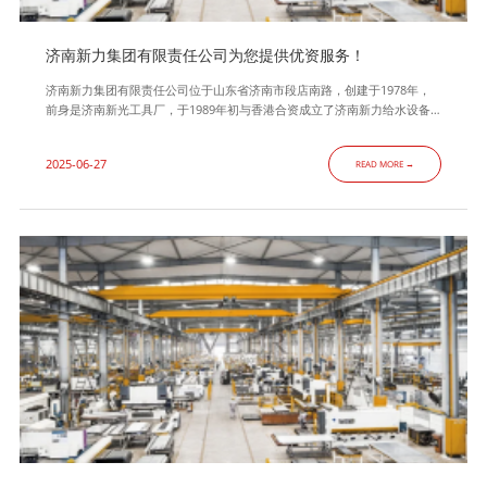
济南新力集团有限责任公司为您提供优资服务！
济南新力集团有限责任公司位于山东省济南市段店南路，创建于1978年，
前身是济南新光工具厂，于1989年初与香港合资成立了济南新力给水设备
有限公司，在此基础上公司不断发展壮大，1996年初组建了济南新力集团
有限责任公司,是一家综合性的集科研、设计、加工、安装、调试于一体的
2025-06-27
READ MORE →
大型专业换热器、压力容器制造企业，主营业务为D1、D2级压力容器、换
热器、智能换热机组、水处理设备、供水设备、石化、电力设备的设计