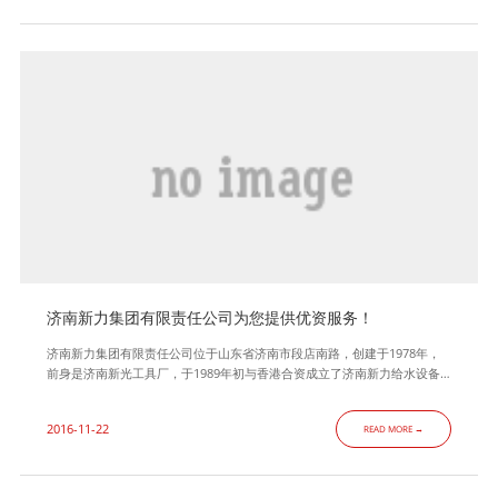
小锅炉采暖方式正在被清洁、有利于环保的热电联产所取代；热
济南新力集团有限责任公司为您提供优资服务！
济南新力集团有限责任公司位于山东省济南市段店南路，创建于1978年，
前身是济南新光工具厂，于1989年初与香港合资成立了济南新力给水设备
有限公司，在此基础上公司不断发展壮大，1996年初组建了济南新力集团
有限责任公司,是一家综合性的集科研、设计、加工、安装、调试于一体的
2016-11-22
READ MORE →
大型专业换热器、压力容器制造企业，主营业务为D1、D2级压力容器、换
热器、智能换热机组、水处理设备、供水设备、石化、电力设备的设计