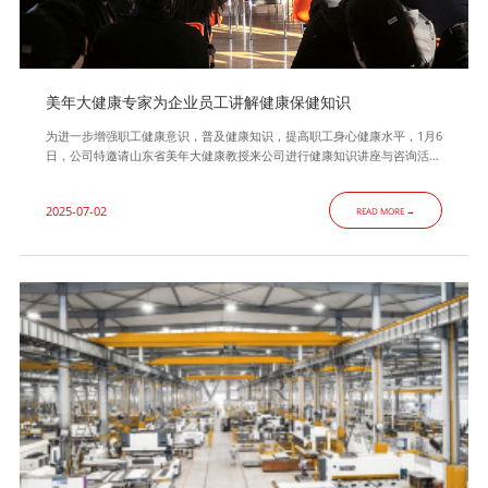
美年大健康专家为企业员工讲解健康保健知识
为进一步增强职工健康意识，普及健康知识，提高职工身心健康水平，1月6
日，公司特邀请山东省美年大健康教授来公司进行健康知识讲座与咨询活动
这次培训主要包括掌握健康知识、营造健康家庭、学会健康饮食、坚持戒烟
限酒、保证适量运动、拥有健康心理、防范职业病等内容，结合具体事例，
2025-07-02
READ MORE →
为员工深入浅出的讲解了日常保健知识。整个培训的内容具有理论性、实践
性、适用性和可操作性，对员工健康保健起到了积极的指导作用。举办健康
知