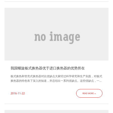
我国螺旋板式换热器优于进口换热器的优势所在
板式换热和管壳式换热器对比优缺点大家经过科学研究和生产实践，对板式
换热器的特色有了深入的知道，并总结出一系列优缺点。这些优缺点，一般
是和管壳式换热器加以对比的，归纳如下。 长处： 传热系数高 管壳式换热
器的布局，从强度方面看是极好的，但从换热视点看不甚抱负，由于流体在
2016-11-22
READ MORE →
壳程中活动时存在着折流板—壳体、折流体—换热管、管制—壳体之间的旁
路。经过这些旁路的流体，没有充沛参加换热。而板式换热器，不存在