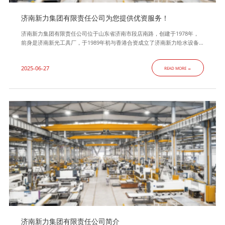
济南新力集团有限责任公司为您提供优资服务！
济南新力集团有限责任公司位于山东省济南市段店南路，创建于1978年，
前身是济南新光工具厂，于1989年初与香港合资成立了济南新力给水设备
有限公司，在此基础上公司不断发展壮大，1996年初组建了济南新力集团
有限责任公司,是一家综合性的集科研、设计、加工、安装、调试于一体的
2025-06-27
READ MORE →
大型专业换热器、压力容器制造企业，主营业务为D1、D2级压力容器、换
热器、智能换热机组、水处理设备、供水设备、石化、电力设备的设计
济南新力集团有限责任公司简介