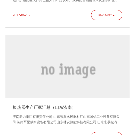
意的顾客和更大的利润。在21世纪，伟大的成功只会降临那些令人敬畏的市
场商人,而杰亚伯拉罕就是真正理解这一点的为数不多的几位财智之士之一
2017-06-15
READ MORE →
。 营销技巧能搞定客户是生存，让客户追随自己是发展。销售中可运用
的战术也是变幻无常，但“心理战术”却是隐藏在所有战术背后的最根本力
换热器生产厂家汇总（山东济南）
济南新力集团有限责任公司 山东张夏水暖器材厂山东国信工业设备有限公
司 济南军星供水设备有限公司山东林安热能科技有限公司 山东宏易城有限
公司济南易安换热设备有限公司 山东相变换热器设备有限公司山东华能设
备有限公司