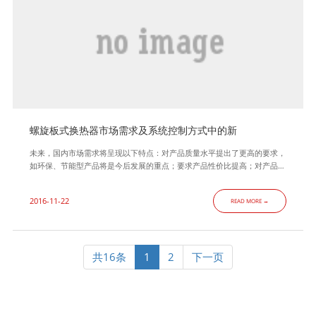
螺旋板式换热器市场需求及系统控制方式中的新
未来，国内市场需求将呈现以下特点：对产品质量水平提出了更高的要求，
如环保、节能型产品将是今后发展的重点；要求产品性价比提高；对产品的
个性化、多样化的需求趋势强烈；逐渐注意品牌产品的选用；大工程项目青
睐大企业或企业集团产品。 国内经济发展带来的良好机遇，以及进口产品
2016-11-22
READ MORE →
巨大的可转化性共同预示着我国螺旋板式换热器行业良好的发展前景。同
时，行业发展必须要注重高端产品的研发。(1) 螺旋板式换热器热保护系统:
共16条
1
2
下一页