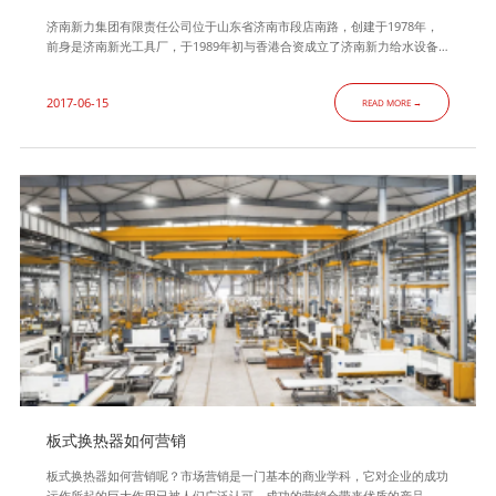
济南新力集团有限责任公司位于山东省济南市段店南路，创建于1978年，
前身是济南新光工具厂，于1989年初与香港合资成立了济南新力给水设备
有限公司， 1996年初组建了济南新力集团有限责任公司,是一家综合性的集
科研、设计、加工、安装、调试于一体的大型专业换热器、压力容器制造企
2017-06-15
READ MORE →
业，主营业务为D1、D2级压力容器、换热器、智能换热机组、水处理设
备、供水设备、石化、电力设备的设计、制造、销售等服务。 济南
板式换热器如何营销
板式换热器如何营销呢？市场营销是一门基本的商业学科，它对企业的成功
运作所起的巨大作用已被人们广泛认可。成功的营销会带来优质的产品、满