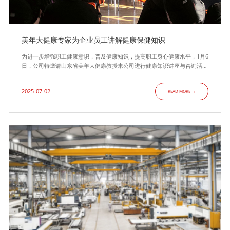
美年大健康专家为企业员工讲解健康保健知识
为进一步增强职工健康意识，普及健康知识，提高职工身心健康水平，1月6
日，公司特邀请山东省美年大健康教授来公司进行健康知识讲座与咨询活动
这次培训主要包括掌握健康知识、营造健康家庭、学会健康饮食、坚持戒烟
限酒、保证适量运动、拥有健康心理、防范职业病等内容，结合具体事例，
2025-07-02
READ MORE →
为员工深入浅出的讲解了日常保健知识。整个培训的内容具有理论性、实践
性、适用性和可操作性，对员工健康保健起到了积极的指导作用。举办健康
知