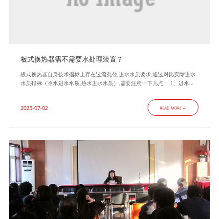
板式换热器需不需要水处理装置？
板式换热器自身技术指标上存在过流孔径,进水水质要求,通过对比实际进水
水质指标（冷水进水水质,热水进水水质）,需要注意一下几点： 1、进水水
质酸碱性（包括冷水和用于换热的热水）,如果超出板式换热器进水技术指
标,需要加装PH调节装置,防止过酸腐蚀或者过碱结构堵塞；同事碱性也会腐
2025-07-02
READ MORE →
蚀换热器密封橡胶圈导致泄漏出现. 2、如果进水浊度超标或进水中杂质过多
过大（包括冷水和用于换热的热水）,建议加装自清洗过滤器,