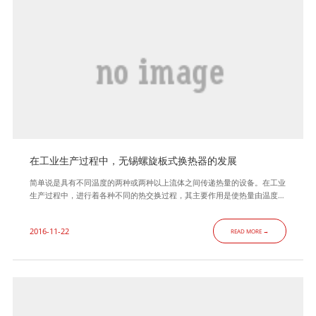
在工业生产过程中，无锡螺旋板式换热器的发展
简单说是具有不同温度的两种或两种以上流体之间传递热量的设备。在工业
生产过程中，进行着各种不同的热交换过程，其主要作用是使热量由温度较
高的流体向温度较低的流体传递，使流体温度达到工艺的指标，以满足生产
过程的需要。此外，换热设备也是回收余热，废热，特别是低品位热能的有
2016-11-22
READ MORE →
效装置。 固定管板式换热器是螺旋板式换热器中结构最简单的，因此使用
比较普遍，固定管板式换热器主要是由圆柱形壳体、换热管、管板、封头