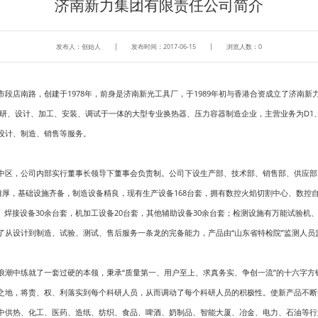
济南新力集团有限责任公司简介
发布人：创始人
发布时间：2017-06-15
浏览人数：
0
段店南路，创建于1978年，前身是济南新光工具厂，于1989年初与香港合资成立了济南新力
科研、设计、加工、安装、调试于一体的大型专业换热器、压力容器制造企业，主营业务为D1
设计、制造、销售等服务。
中区，公司内部实行董事长领导下董事会负责制。公司下设生产部、技术部、销售部、供应部
厚，基础设施齐备，制造设备精良，现有生产设备168台套，拥有数控火焰切割中心、数控自动焊接中
、焊接设备30余台套，机加工设备20台套，其他辅助设备30余台套；检测设施有万能试验机
了从设计到制造、试验、测试、售后服务一条龙的完备能力，产品由“山东省特检院”监测人
浪潮中练就了一套过硬的本领，秉承“质量第一、用户至上、求真务实、争创一流”的十六字方
之地，将责、权、利落实到每个科研人员，从而调动了每个科研人员的积极性。使新产品不断
中供热、化工、医药、造纸、纺织、食品、啤酒、奶制品、智能大厦、冶金、电力、石油等行