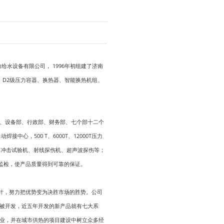
给水设备有限公司， 1996年初组建了济南
、D2级压力容器、换热器、智能换热机组、
、设备部、行政部、财务部、七个部十二个
心，500 T、6000T、12000T压力
、冲击试验机、射线探伤机、超声波探伤等；
员监检，使产品质量得到可靠的保证。
针，努力把优势变为决胜市场的胜势。公司
被开发，近五年开发的新产品就有七大系
业，并在城市供热的项目建设中树立众多经