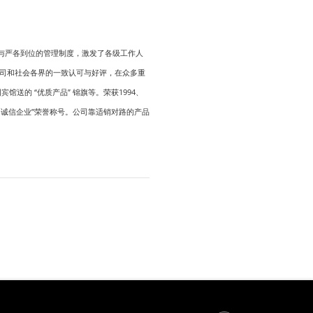
与严各到位的管理制度，激发了各级工作人
司和社会各界的一致认可与好评，在众多重
送的 “优质产品” 锦旗等。荣获1994、
度“文明诚信企业”荣誉称号。公司靠适销对路的产品