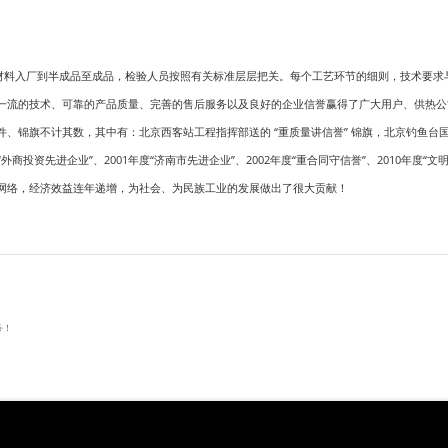
原材料入厂到半成品至成品，检验人员按照有关标准层层把关。每个工艺环节的细则，技术要求
一流的技术、可靠的产品质量、完善的售后服务以及良好的企业信誉赢得了广大用户、供热公
锦旗不计其数，其中有：北京西客站工程指挥部送的 “重质量讲信誉” 锦旗，北京钓鱼台国宾馆
度“外商投资先进企业”、2001年度“济南市先进企业”、2002年度“重合同守信誉”、2010年
网络，经济效益连年递增，为社会、为民族工业的发展做出了很大贡献！
务！