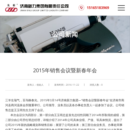
15165183969
公司新闻
2015年销售会议暨新春年会
发布人：创始人
发布时间：2016-11-22
浏览人数：
0
三羊生瑞气，百鸟唤春光。2015年3月14号济南新力集团—“销售会议暨新春年会”在济南市商
河县商河温泉会所隆重举行。公司领导、业务员以及各办事处负责人一起参加了会议。公司销
售总监王玉明先生主持了会议。
本次会议分为四部分，第一部分由王玉明总监首先总结性回顾了2014年所取得的成绩，第
二部分由公司乔红明总经理，详细介绍了2014年公司具体业绩、产值、等具体情况，提出了
公司2015年新的战略规划和销售目标；展望了公司的未来；第三部分由业务员、办事处同事
分享工作经验，最后由乔红明经理为参会同事讲解会议礼品的使用方法，并宣布2015年新春